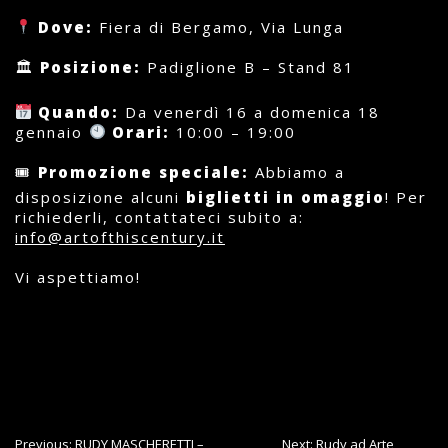
Dove:
Fiera di Bergamo, Via Lunga
🏛
Posizione:
Padiglione B – Stand 81
Quando:
Da venerdì 16 a domenica 18
gennaio
Orari:
10:00 – 19:00
🎟
Promozione speciale:
Abbiamo a
disposizione alcuni
biglietti in omaggio
! Per
richiederli, contattateci subito a:
info@artofthiscentury.it
Vi aspettiamo!
Navigazione
Previous:
RUDY MASCHERETTI –
Next:
Rudy ad Arte