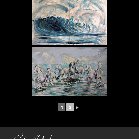
1
2
►